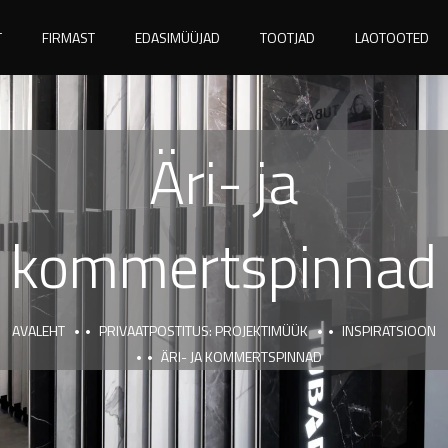
T
FIRMAST
EDASIMÜÜJAD
TOOTJAD
LAOTOOTED
Äri- ja
kommertspinnad
AVALEHT
PRIVAATPOSTITUS: PROJEKTIMÜÜK
INSPIRATSIOON
ÄRI- JA KOMMERTSPINNAD