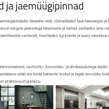
 ja jaemüügipinnad
aemüügipindadel ideaalne valik, võimaldades luua kaasaegse ja 
avust kõrgele jalatsitega liikumisele ja samas säilitades oma väl
entiteedile vastavalt, meelitades ligi kliente ja luues meeldiva
funktsionaalsed, vastuvõtu-, koosoleku- ja ühiskasutusega aladel
hastatavus aitab ära hoida bakterite levikut ja tagab tervisliku 
t atraktiivsust ja klassi.