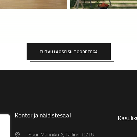
TUTVU LAOSEISU TOODETEGA
Kontor ja näidistesaal
Kasulik
Suur-Männiku 2, Tallinn, 11216