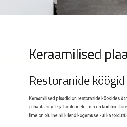
Keraamilised pla
Restoranide köögid
Keraamilised plaadid on restoranide köökides äärm
puhastamisele ja hooldusele, mis on kriitiline kii
ilme on oluline nii kliendikogemuse kui ka toiduh