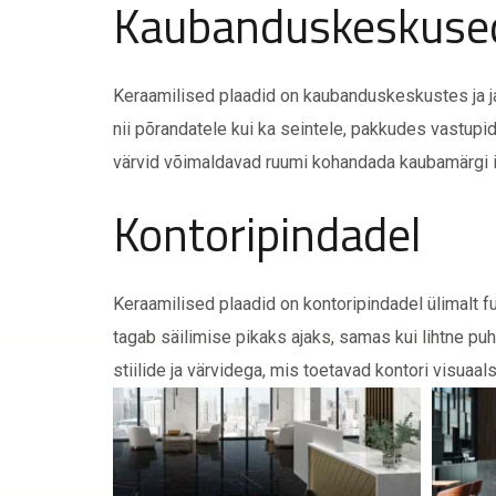
Kaubanduskeskused
Keraamilised plaadid on kaubanduskeskustes ja j
nii põrandatele kui ka seintele, pakkudes vastupid
värvid võimaldavad ruumi kohandada kaubamärgi id
Kontoripindadel
Keraamilised plaadid on kontoripindadel ülimalt 
tagab säilimise pikaks ajaks, samas kui lihtne pu
stiilide ja värvidega, mis toetavad kontori visuaalse