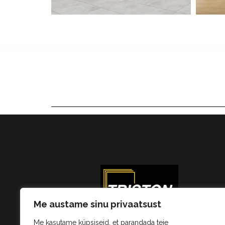
Me austame sinu privaatsust
Unikaalsed disainilahendused
Me kasutame küpsiseid, et parandada teie