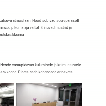
kutsuva atmosfääri. Need sobivad suurepäraselt
imuse pikema aja vältel. Erinevad mustrid ja
 ostukeskkonna.
. Nende vastupidavus kulumisele ja kriimustustele
töökeskkonna. Plaate saab kohandada erinevate