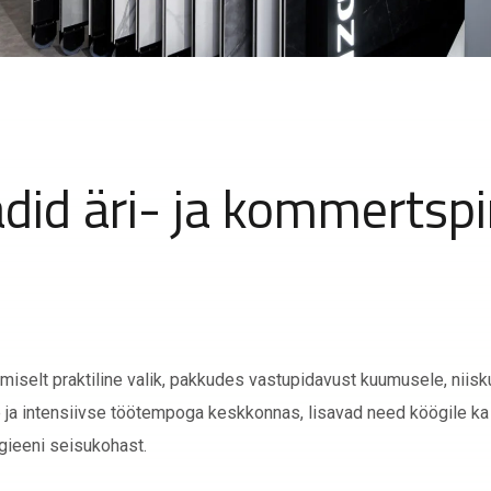
adid äri- ja kommertsp
iselt praktiline valik, pakkudes vastupidavust kuumusele, niisk
re ja intensiivse töötempoga keskkonnas, lisavad need köögile ka
ügieeni seisukohast.