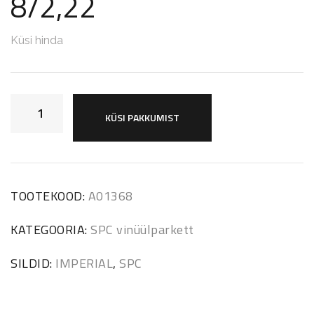
8/2,22
Küsi hinda
KÜSI PAKKUMIST
TOOTEKOOD:
A01368
KATEGOORIA:
SPC vinüülparkett
SILDID:
IMPERIAL
,
SPC