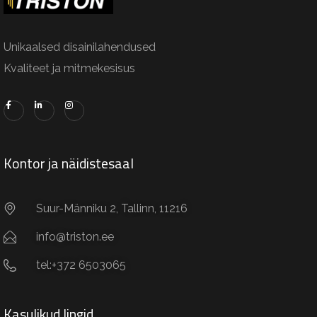
Unikaalsed disainilahendused
Kvaliteet ja mitmekesisus
Kontor ja näidistesaal
Suur-Männiku 2, Tallinn, 11216
info@triston.ee
tel:+372 6503065
Kasulikud lingid