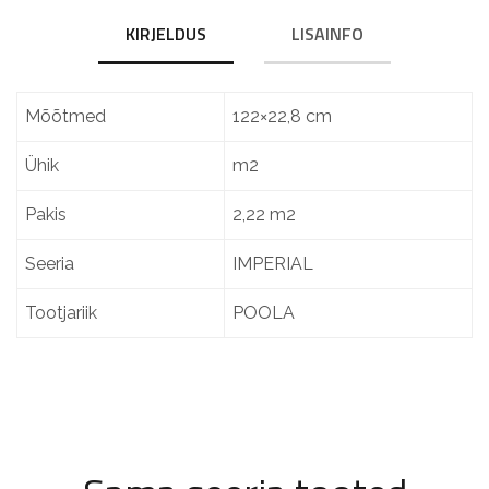
KIRJELDUS
LISAINFO
Mõõtmed
122×22,8 cm
Ühik
m2
Pakis
2,22 m2
Seeria
IMPERIAL
Tootjariik
POOLA