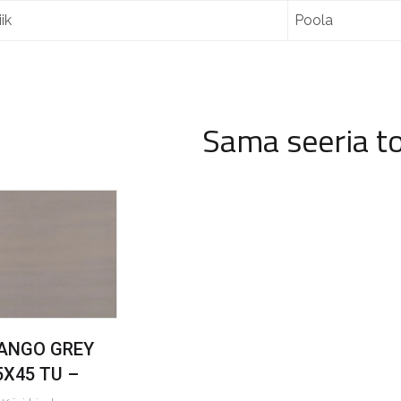
ik
Poola
Sama seeria t
ANGO GREY
5X45 TU –