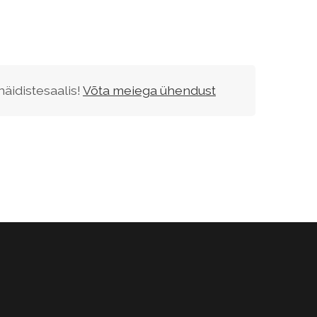
näidistesaalis!
Võta meiega ühendust