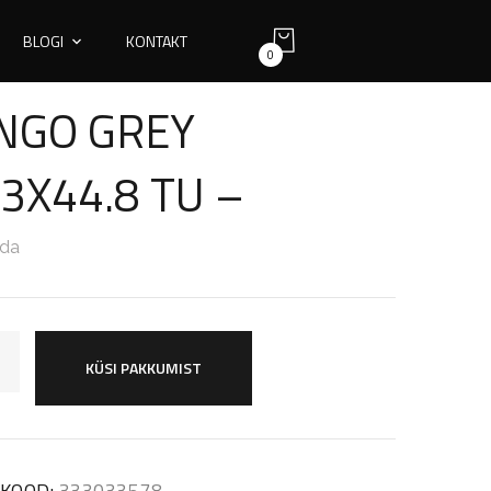
BLOGI
KONTAKT
0
NGO GREY
.3X44.8 TU –
nda
KÜSI PAKKUMIST
KOOD:
333033578