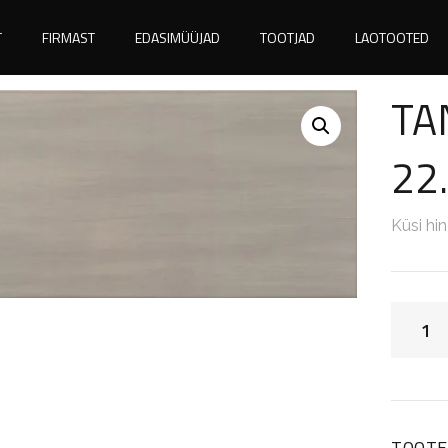
T
FIRMAST
EDASIMÜÜJAD
TOOTJAD
LAOTOOTED
TA
22
Küsi hi
TOOTE