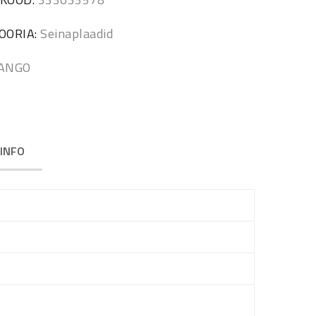
OORIA:
Seinaplaadid
ANGO
AINFO