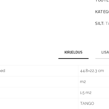
KATEG
SILT:
T
KIRJELDUS
LIS
ed
44.8×22.3 cm
m2
1.5 m2
TANGO