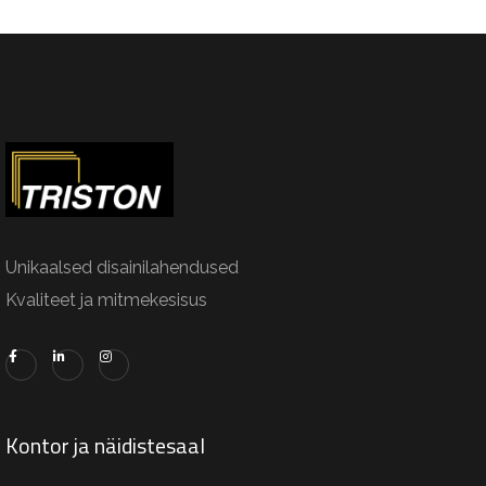
Unikaalsed disainilahendused
Kvaliteet ja mitmekesisus
Kontor ja näidistesaal